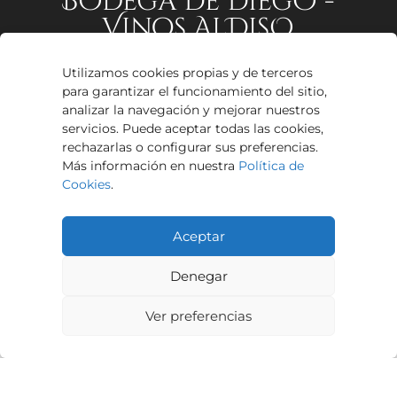
BOdega De DiegO -
Vinos AlDisO
Utilizamos cookies propias y de terceros
Avenida El Altillo, 5.
para garantizar el funcionamiento del sitio,
Proxinave, Nave 5,
analizar la navegación y mejorar nuestros
11405, Jerez de la Frontera,
servicios. Puede aceptar todas las cookies,
Cádiz
rechazarlas o configurar sus preferencias.
Más información en nuestra
Política de
608 04 85 48
Cookies
.
info@vinosaldiso.com
Aceptar
Denegar
Mapa Web
Ver preferencias
-
+
Cream Montea
12,
Cream
Inicio
00
AÑADIR AL
Monteagudo
€