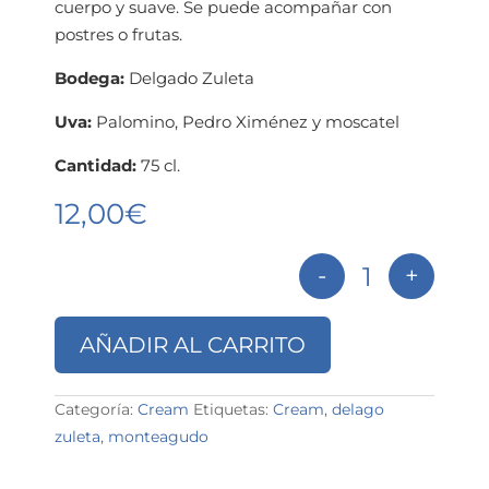
cuerpo y suave. Se puede acompañar con
postres o frutas.
Bodega:
Delgado Zuleta
Uva:
Palomino, Pedro Ximénez y moscatel
Cantidad:
75 cl.
12,00
€
-
+
Cream Montea
AÑADIR AL CARRITO
Categoría:
Cream
Etiquetas:
Cream
,
delago
zuleta
,
monteagudo