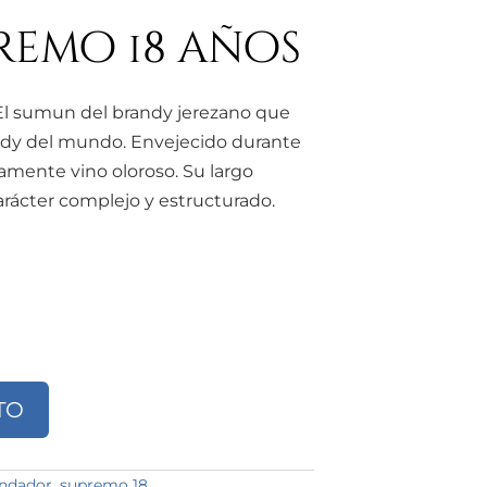
emo 18 años
El sumun del brandy jerezano que
ndy del mundo. Envejecido durante
amente vino oloroso. Su largo
rácter complejo y estructurado.
TO
dad
undador
,
supremo 18