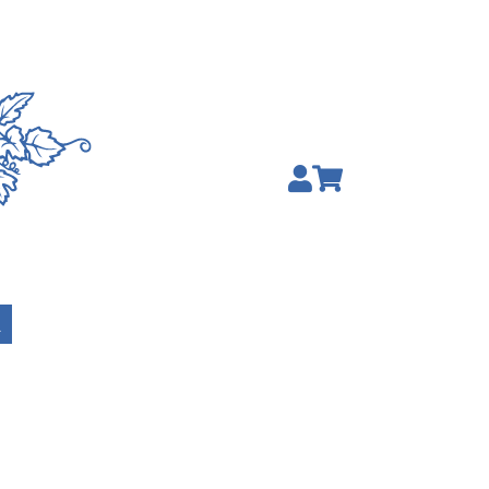


de búsqueda