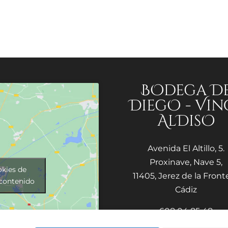
BOdega D
DiegO - Vin
AlDisO
Avenida El Altillo, 5.
Proxinave, Nave 5,
okies de
11405, Jerez de la Fronte
 contenido
Cádiz
608 04 85 48