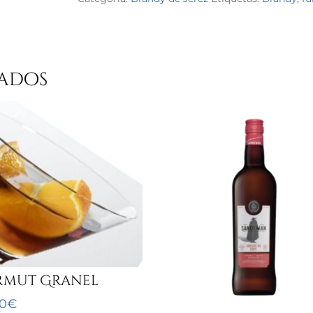
ados
rmut Granel
00
€