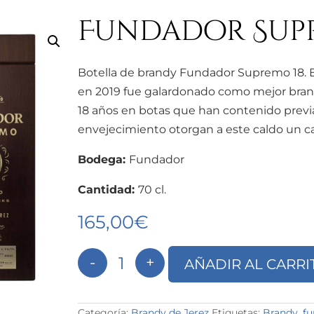
Fundador Supr
Botella de brandy Fundador Supremo 18. 
en 2019 fue galardonado como mejor bra
18 años en botas que han contenido previ
envejecimiento otorgan a este caldo un ca
Bodega:
Fundador
Cantidad:
70 cl.
165,00
€
-
+
AÑADIR AL CARRI
Fundador Supremo 18 años canti
Categoría:
Brandy de Jerez
Etiquetas:
Brandy
,
f