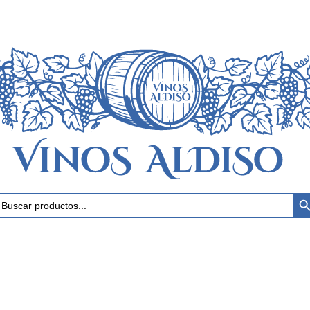
Botón 
uscar: