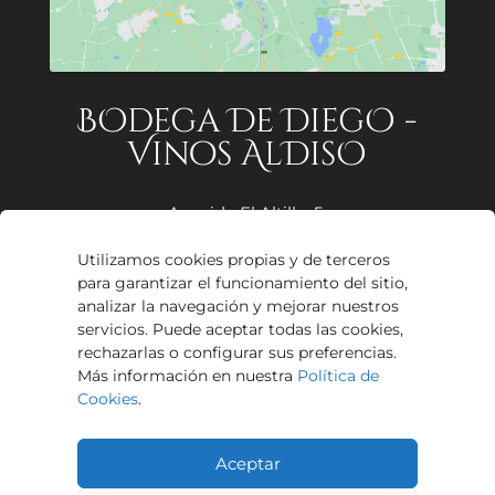
BOdega De DiegO -
Vinos AlDisO
Avenida El Altillo, 5.
Proxinave, Nave 5,
Utilizamos cookies propias y de terceros
11405, Jerez de la Frontera,
para garantizar el funcionamiento del sitio,
Cádiz
analizar la navegación y mejorar nuestros
servicios. Puede aceptar todas las cookies,
608 04 85 48
rechazarlas o configurar sus preferencias.
Más información en nuestra
Política de
info@vinosaldiso.com
Cookies
.
Aceptar