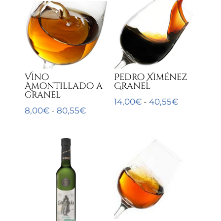
Vino
Pedro Ximénez
Amontillado a
Granel
granel
Rango
14,00
€
-
40,55
€
Rango
8,00
€
-
80,55
€
de
de
precios:
precios:
desde
desde
14,00€
8,00€
hasta
hasta
40,55€
80,55€