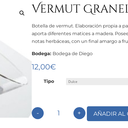
Vermut Grane
Botella de vermut. Elaboración propia a par
aporta diferentes matices a madera. Posee
notas herbáceas, con un final amargo a fru
Bodega:
Bodega de Diego
12,00
€
Tipo
-
+
AÑADIR AL
Vermut Granel cantidad