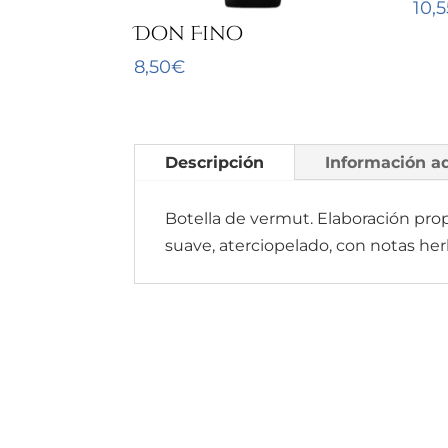
10,5
Don Fino
8,50
€
Descripción
Información ad
Botella de vermut. Elaboración prop
suave, aterciopelado, con notas her