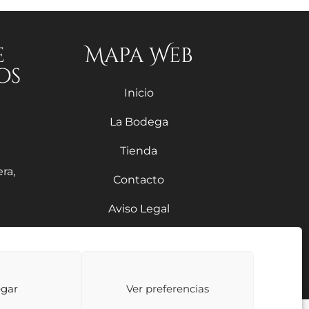
e
Mapa Web
os
Inicio
La Bodega
Tienda
ra,
Contacto
Aviso Legal
Política de Privacidad
m
Política de Devoluciones
gar
Ver preferencias