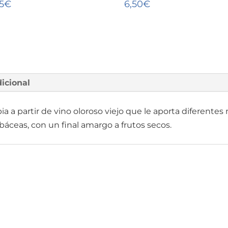
5
€
6,50
€
icional
ia a partir de vino oloroso viejo que le aporta diferente
báceas, con un final amargo a frutos secos.