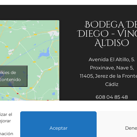
BOdega D
DiegO - Vin
AlDisO
Avenida El Altillo, 5.
Proxinave, Nave 5,
okies de
11405, Jerez de la Fronte
 contenido
Cádiz
608 04 85 48
info@vinosaldiso.co
zar el
ejorar
Aceptar
Dene
rmación