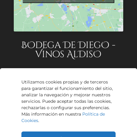
BOdega De DiegO -
Vinos AlDisO
Avenida El Altillo, 5.
Proxinave, Nave 5,
Utilizamos cookies propias y de terceros
11405, Jerez de la Frontera,
para garantizar el funcionamiento del sitio,
Cádiz
analizar la navegación y mejorar nuestros
servicios. Puede aceptar todas las cookies,
608 04 85 48
rechazarlas o configurar sus preferencias.
Más información en nuestra
Política de
info@vinosaldiso.com
Cookies
.