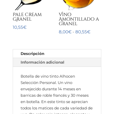
Pale Cream
Vino
Granel
Amontillado a
granel
10,55
€
Rango
8,00
€
-
80,55
€
de
precios:
desde
Descripción
8,00€
Información adicional
hasta
80,55€
Botella de vino tinto Alhocen
Selección Personal. Un vino
envejecido durante 14 meses en
barricas de roble francés y 30 meses
en botella. En este tinto se aprecian
todos los matices de cada variedad de