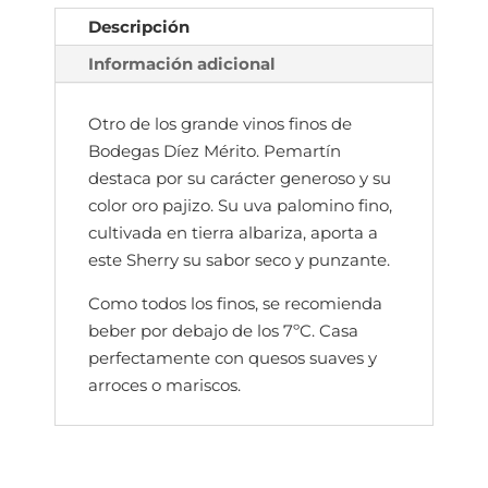
desde
desde
Descripción
14,00€
8,00€
Información adicional
hasta
hasta
40,55€
81,00€
Otro de los grande vinos finos de
Bodegas Díez Mérito. Pemartín
destaca por su carácter generoso y su
color oro pajizo. Su uva palomino fino,
cultivada en tierra albariza, aporta a
este Sherry su sabor seco y punzante.
Como todos los finos, se recomienda
beber por debajo de los 7ºC. Casa
perfectamente con quesos suaves y
arroces o mariscos.