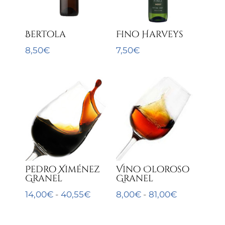
Bertola
Fino Harveys
8,50
€
7,50
€
Pedro Ximénez
Vino Oloroso
Granel
Granel
Rango
Rango
14,00
€
-
40,55
€
8,00
€
-
81,00
€
de
de
precios:
precios: