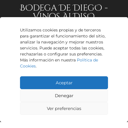
BOdega De DiegO -
Vinos AlDisO
Utilizamos cookies propias y de terceros
Avenida El Altillo, 5.
para garantizar el funcionamiento del sitio,
Proxinave, Nave 5,
analizar la navegación y mejorar nuestros
11405, Jerez de la Frontera,
servicios. Puede aceptar todas las cookies,
Cádiz
rechazarlas o configurar sus preferencias.
Más información en nuestra
Política de
608 04 85 48
Cookies
.
info@vinosaldiso.com
Aceptar
Denegar
Mapa Web
Ver preferencias
Inicio